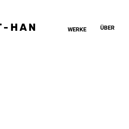
 - H A N
ÜBER
WERKE