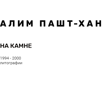
А Л И М П А Ш Т - Х А Н
НА КАМНЕ
1994 - 2000
литографии