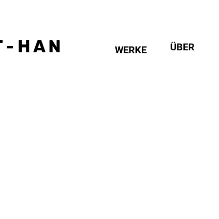
 - H A N
ÜBER
WERKE