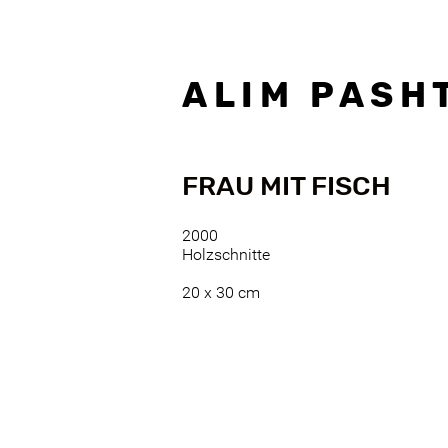
A L I M P A S H T
FRAU MIT FISCH
2000
Holzschnitte
20 x 30 cm